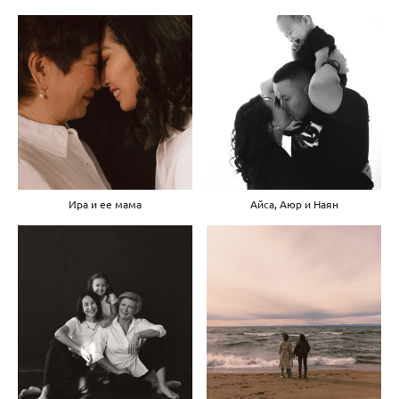
Ира и ее мама
Айса, Аюр и Наян