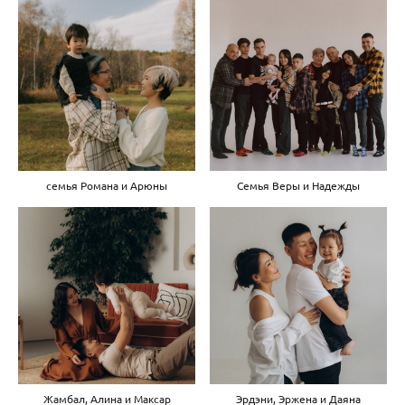
семья Романа и Арюны
Семья Веры и Надежды
Жамбал, Алина и Максар
Эрдэни, Эржена и Даяна