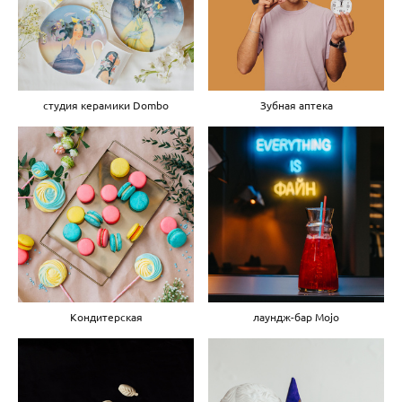
студия керамики Dombo
Зубная аптека
Кондитерская
лаундж-бар Mojo